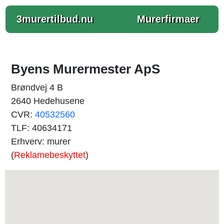
3murertilbud.nu
Murerfirmaer
Byens Murermester ApS
Brøndvej 4 B
2640 Hedehusene
CVR:
40532560
TLF: 40634171
Erhverv: murer
(
Reklamebeskyttet
)