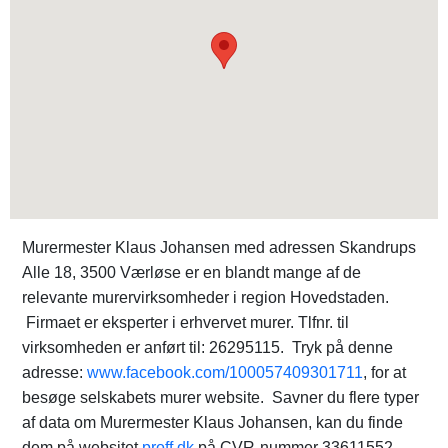
Murermester Klaus Johansen med adressen Skandrups
Alle 18, 3500 Værløse er en blandt mange af de
relevante murervirksomheder i region Hovedstaden.
Firmaet er eksperter i erhvervet murer. Tlfnr. til
virksomheden er anført til: 26295115. Tryk på denne
adresse:
www.facebook.com/100057409301711
, for at
besøge selskabets murer website. Savner du flere typer
af data om Murermester Klaus Johansen, kan du finde
dem på websitet
proff.dk
på CVR-nummer 33611552.