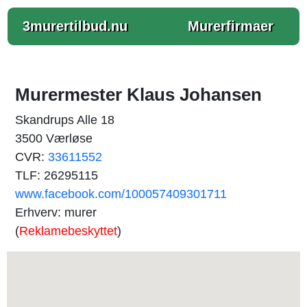
3murertilbud.nu
Murerfirmaer
Murermester Klaus Johansen
Skandrups Alle 18
3500 Værløse
CVR:
33611552
TLF: 26295115
www.facebook.com/100057409301711
Erhverv: murer
(
Reklamebeskyttet
)