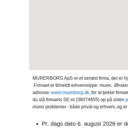
MURERBORG ApS er et seriøst firma, der er h
Firmaet er tilmeldt erhvervstype: murer. Ønsker
adresse:
www.murerborg.dk
, for at tjekke fi
du slå firmaets SE-nr (36074655) op på siden
p
murer problemer - både privat og erhverv, og er
Pr. dags dato 6. august 2026 er d