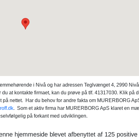
jemmehørende i Nivå og har adressen Teglvænget 4, 2990 Nivå
 du at kontakte firmaet, kan du prøve på tlf. 41317030. Klik på 
rmaet på nettet. Har du behov for andre fakta om MURERBORG Ap
roff.dk
. Som et aktiv firma har MURERBORG ApS klaret en m
 selvfølgelig på forkant med udviklingen.
enne hjemmeside blevet afbenyttet af 125 positive