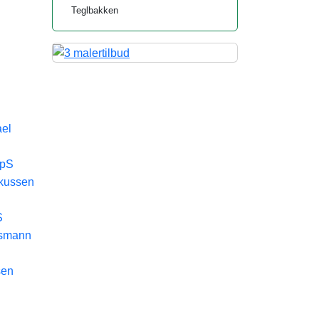
Teglbakken
ael
ApS
rkussen
S
nsmann
sen