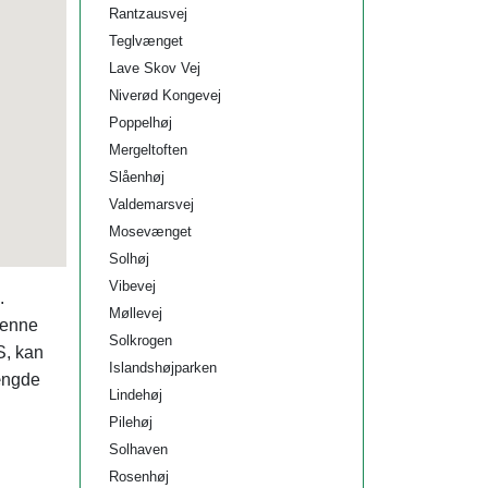
Rantzausvej
Teglvænget
Lave Skov Vej
Niverød Kongevej
Poppelhøj
Mergeltoften
Slåenhøj
Valdemarsvej
Mosevænget
Solhøj
Vibevej
.
Møllevej
denne
Solkrogen
S, kan
Islandshøjparken
ængde
Lindehøj
Pilehøj
Solhaven
Rosenhøj