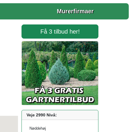
Murerfirmaer
Få 3 tilbud her!
Veje 2990 Nivå:
Nøddehøj