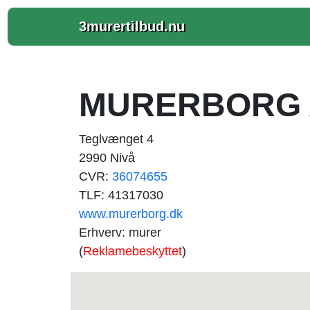
3murertilbud.nu
MURERBORG 
Teglvænget 4
2990 Nivå
CVR:
36074655
TLF: 41317030
www.murerborg.dk
Erhverv: murer
(
Reklamebeskyttet
)