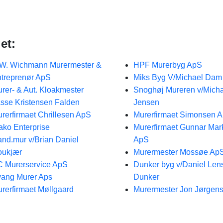
et:
W. Wichmann Murermester &
HPF Murerbyg ApS
treprenør ApS
Miks Byg V/Michael Dam
rer- & Aut. Kloakmester
Snoghøj Mureren v/Mich
sse Kristensen Falden
Jensen
rerfirmaet Chrillesen ApS
Murerfirmaet Simonsen 
ko Enterprise
Murerfirmaet Gunnar Ma
nd.mur v/Brian Daniel
ApS
oukjær
Murermester Mossøe Ap
 Murerservice ApS
Dunker byg v/Daniel Le
ang Murer Aps
Dunker
rerfirmaet Møllgaard
Murermester Jon Jørgen