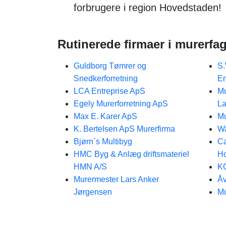
forbrugere i region Hovedstaden!
Rutinerede firmaer i murerfag
Guldborg Tømrer og
S.
Snedkerforretning
En
LCA Entreprise ApS
Mu
Egely Murerforretning ApS
La
Max E. Karer ApS
Mu
K. Bertelsen ApS Murerfirma
Wa
Bjørn´s Multibyg
Ca
HMC Byg & Anlæg driftsmateriel
H
HMN A/S
KC
Murermester Lars Anker
Åv
Jørgensen
Mu