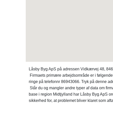
Låsby Byg ApS på adressen Vidkærvej 48, 8464 
Firmaets primære arbejdsområde er i følgende 
ringe på telefonnr 86943066. Tryk på denne ad
Står du og mangler andre typer af data om firm
base i region Midtjylland har Låsby Byg ApS ord
sikkerhed for, at problemet bliver klaret som afta