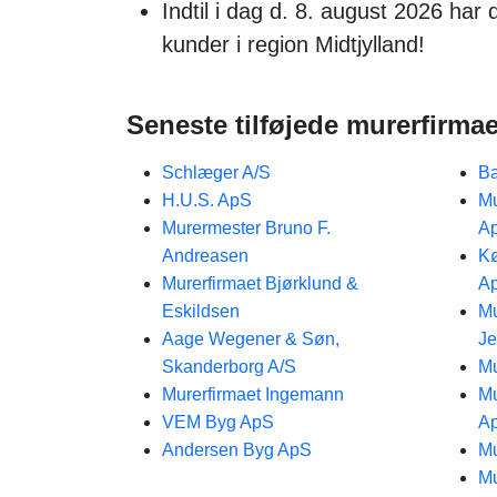
Indtil i dag d. 8. august 2026 har
kunder i region Midtjylland!
Seneste tilføjede murerfirmae
Schlæger A/S
Ba
H.U.S. ApS
Mu
Murermester Bruno F.
A
Andreasen
Kø
Murerfirmaet Bjørklund &
A
Eskildsen
Mu
Aage Wegener & Søn,
J
Skanderborg A/S
Mu
Murerfirmaet Ingemann
Mu
VEM Byg ApS
A
Andersen Byg ApS
Mu
Mu