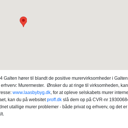
Galten hører til blandt de positive murervirksomheder i Galten
erhverv: Murermester. Ønsker du at ringe til virksomheden, ka
resse:
www.laasbybyg.dk
, for at opleve selskabets murer interne
aet, kan du på websitet
proff.dk
slå dem op på CVR-nr 1930068
net utallige murer problemer - både privat og erhverv, og det er
lt.