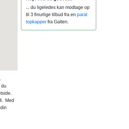
... du ligeledes kan modtage op
til 3 finurlige tilbud fra en
parat
topkapper
fra Galten.
.
n du
tside.
4. Med
 din