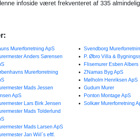
 denne infoside været frekventeret af 335 almindeli
r:
uns Murerforretning ApS
Svendborg Murerforretni
rermester Anders Sørensen
P. Øbro Villa & Bygnings
pS
Flisemurer Esben Albers
benhavns Murerforretning
ZNamas Byg ApS
pS
Mølholm Henriksen ApS
rermester Mads Jessen
Gudum Murer
ensen ApS
Ponton Montage ApS
rermester Lars Birk Jensen
Solkær Murerforretning 
rermester Mads Tolderlund
pS
rermester Mads Larsen ApS
rermester Jan Wiil´s eftf.