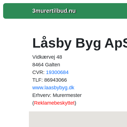
3murertilbud.nu
Låsby Byg Ap
Vidkærvej 48
8464 Galten
CVR:
19300684
TLF: 86943066
www.laasbybyg.dk
Erhverv: Murermester
(
Reklamebeskyttet
)