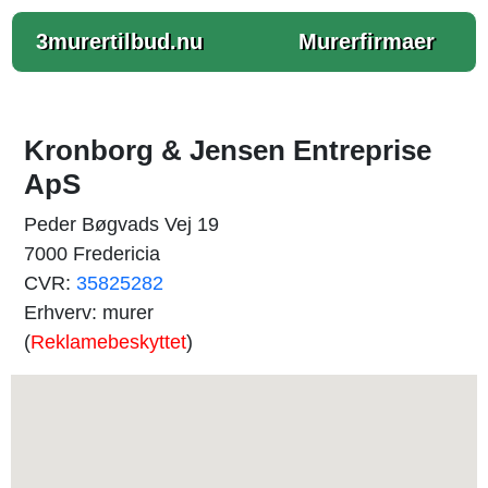
3murertilbud.nu
Murerfirmaer
Kronborg & Jensen Entreprise
ApS
Peder Bøgvads Vej 19
7000 Fredericia
CVR:
35825282
Erhverv: murer
(
Reklamebeskyttet
)