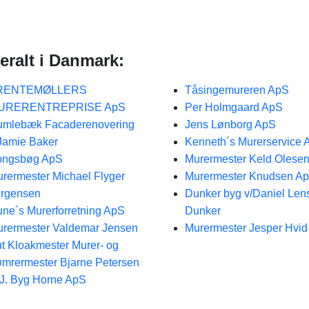
eralt i Danmark:
RENTEMØLLERS
Tåsingemureren ApS
URERENTREPRISE ApS
Per Holmgaard ApS
mlebæk Facaderenovering
Jens Lønborg ApS
Jamie Baker
Kenneth´s Murerservice 
ongsbøg ApS
Murermester Keld Olese
rermester Michael Flyger
Murermester Knudsen A
rgensen
Dunker byg v/Daniel Le
ne´s Murerforretning ApS
Dunker
rermester Valdemar Jensen
Murermester Jesper Hvi
t Kloakmester Murer- og
mrermester Bjarne Petersen
 J. Byg Horne ApS