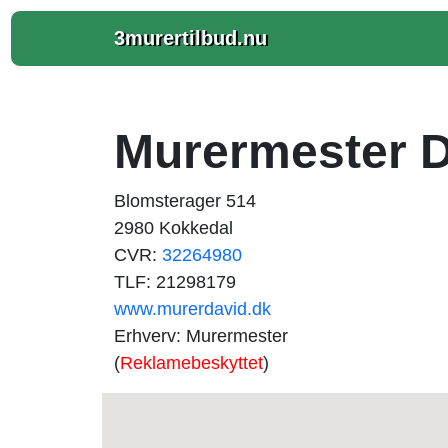
3murertilbud.nu
Murermester 
Blomsterager 514
2980 Kokkedal
CVR:
32264980
TLF: 21298179
www.murerdavid.dk
Erhverv: Murermester
(
Reklamebeskyttet
)