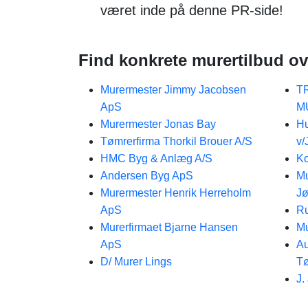
været inde på denne PR-side!
Find konkrete murertilbud ov
Murermester Jimmy Jacobsen
T
ApS
M
Murermester Jonas Bay
Hu
Tømrerfirma Thorkil Brouer A/S
v/
HMC Byg & Anlæg A/S
K
Andersen Byg ApS
Mu
Murermester Henrik Herreholm
Jø
ApS
Ru
Murerfirmaet Bjarne Hansen
Mu
ApS
Au
D/ Murer Lings
Tø
J.