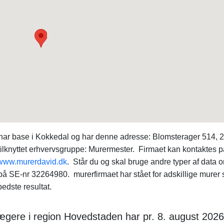
ar base i Kokkedal og har denne adresse: Blomsterager 514, 
lknyttet erhvervsgruppe: Murermester. Firmaet kan kontaktes p
www.murerdavid.dk
. Står du og skal bruge andre typer af data 
å SE-nr 32264980. murerfirmaet har stået for adskillige murer 
bedste resultat.
ægere i region Hovedstaden har pr. 8. august 2026