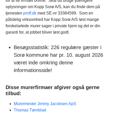
for at se firmaet online. Skal du bruge yderligere
oplysninger om Kopp Sorø A/S, kan du finde dem på
tjenesten
proff.dk
med SE-nr 33384599. Som en
pålidelig virksomhed har Kopp Sorø A/S løst mange
forskelartede murer sager i private hjem og det er din
garanti for, at jobbet bliver løst godt.
Besøgsstatistik: 226 regulære gæster i
Sorø kommune har pr. 10. august 2026
været inde omkring denne
informationsside!
Disse murerfirmaer afgiver også gerne
tilbud:
Murermester Jimmy Jacobsen ApS
Thomas Tørnblad