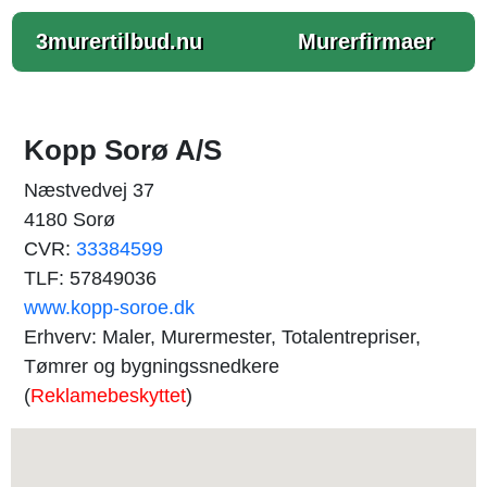
3murertilbud.nu
Murerfirmaer
Kopp Sorø A/S
Næstvedvej 37
4180 Sorø
CVR:
33384599
TLF: 57849036
www.kopp-soroe.dk
Erhverv: Maler, Murermester, Totalentrepriser,
Tømrer og bygningssnedkere
(
Reklamebeskyttet
)