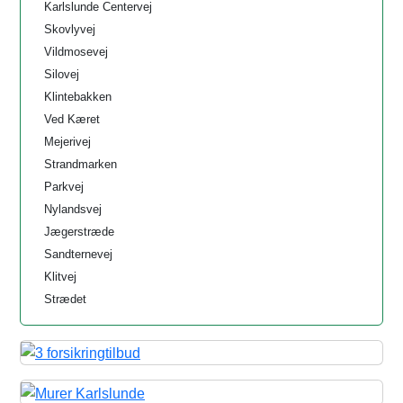
Karlslunde Centervej
Skovlyvej
Vildmosevej
Silovej
Klintebakken
Ved Kæret
Mejerivej
Strandmarken
Parkvej
Nylandsvej
Jægerstræde
Sandternevej
Klitvej
Strædet