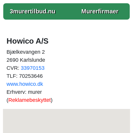
3murertilbud.nu
Murerfirmaer
Howico A/S
Bjælkevangen 2
2690 Karlslunde
CVR:
33970153
TLF: 70253646
www.howico.dk
Erhverv: murer
(
Reklamebeskyttet
)