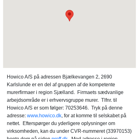
Howico A/S på adressen Bjælkevangen 2, 2690
Karlslunde er en del af gruppen af de kompetente
murerfirmaer i region Sjælland. Firmaets sædvanlige
arbejdsområde er i erhvervsgruppe murer. Tlfnr. til
Howico A/S er som følger: 70253646. Tryk på denne
adresse:
www.howico.dk
, for at komme til selskabet på
nettet. Efterspørger du yderligere oplysninger om
virksomheden, kan du under CVR-nummeret (33970153)
hente dem på siden
proff.dk
. Med adresse i region