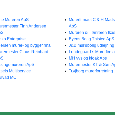
ite Mureren ApS
Murerfirmaet C & H Mad
rermester Finn Andersen
ApS
pS
Mureren & Tømreren Ikas
ko Enterprise
Byens Bolig Thisted ApS
lersen murer- og byggefirma
J&B mur&bolig udlejning
rermester Claus Reinhard
Lundegaard´s Murerfirm
pS
MH vvs og kloak Aps
singemureren ApS
Murermester KT & Søn 
sels Multiservice
Trøjborg murerforretning
ulvad MC