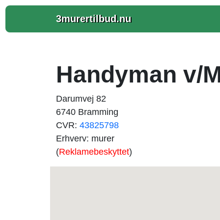
3murertilbud.nu
Handyman v/Mu
Darumvej 82
6740 Bramming
CVR:
43825798
Erhverv: murer
(
Reklamebeskyttet
)