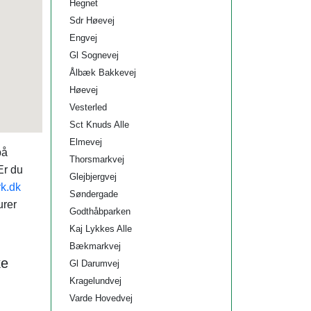
Hegnet
Sdr Høevej
Engvej
Gl Sognevej
Ålbæk Bakkevej
Høevej
Vesterled
Sct Knuds Alle
Elmevej
på
Thorsmarkvej
Er du
Glejbjergvej
rk.dk
Søndergade
urer
Godthåbparken
Kaj Lykkes Alle
Bækmarkvej
ke
Gl Darumvej
Kragelundvej
Varde Hovedvej