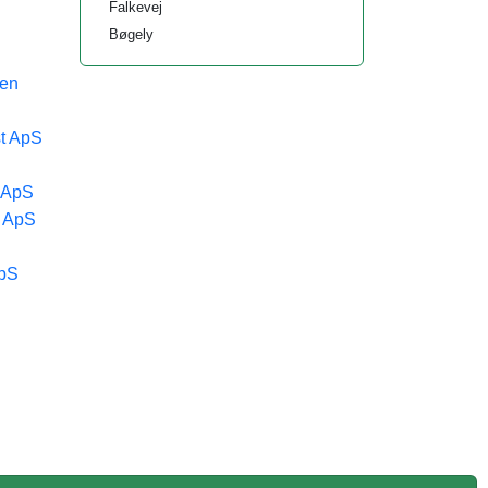
Falkevej
Bøgely
sen
t ApS
 ApS
a ApS
ApS