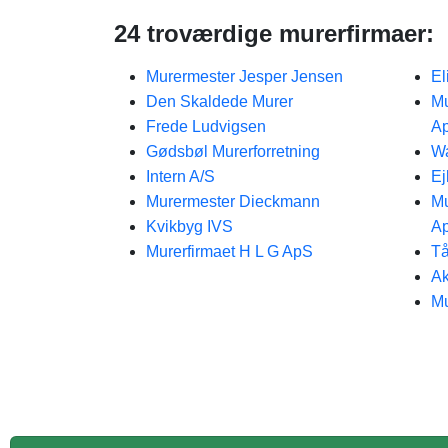
24 troværdige murerfirmaer:
Murermester Jesper Jensen
El
Den Skaldede Murer
Mu
Frede Ludvigsen
A
Gødsbøl Murerforretning
Wa
Intern A/S
Ej
Murermester Dieckmann
Mu
Kvikbyg IVS
A
Murerfirmaet H L G ApS
Tå
Ak
M