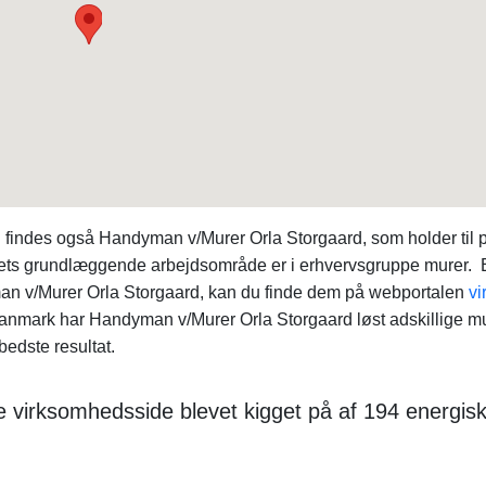
findes også Handyman v/Murer Orla Storgaard, som holder til 
ts grundlæggende arbejdsområde er i erhvervsgruppe murer. 
man v/Murer Orla Storgaard, kan du finde dem på webportalen
vi
nmark har Handyman v/Murer Orla Storgaard løst adskillige m
bedste resultat.
e virksomhedsside blevet kigget på af 194 energis