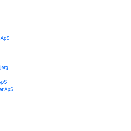
g ApS
jerg
 ApS
er ApS