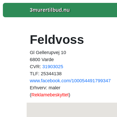
3murertilbud.nu
Feldvoss
Gl Gellerupvej 10
6800 Varde
CVR:
31903025
TLF: 25344138
www.facebook.com/100054491799347
Erhverv: maler
(
Reklamebeskyttet
)