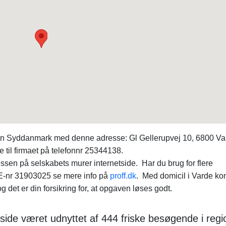
egion Syddanmark med denne adresse: Gl Gellerupvej 10, 6800 Va
e til firmaet på telefonnr 25344138.
ssen på selskabets murer internetside. Har du brug for flere
E-nr 31903025 se mere info på
proff.dk
. Med domicil i Varde 
 det er din forsikring for, at opgaven løses godt.
ide været udnyttet af 444 friske besøgende i regi