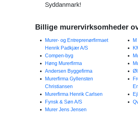
Syddanmark!
Billige murervirksomheder ov
Murer- og Entreprenørfirmaet
M 
Henrik Padkjær A/S
KM
Compen-byg
Mu
Høng Murerfirma
Mu
Andersen Byggefirma
Øl
Murerfirma Gyllensten
Fr
Christiansen​
En
Murerfirma Henrik Carlsen
Ej
Fynsk & Søn A/S
Qv
Murer Jens Jensen