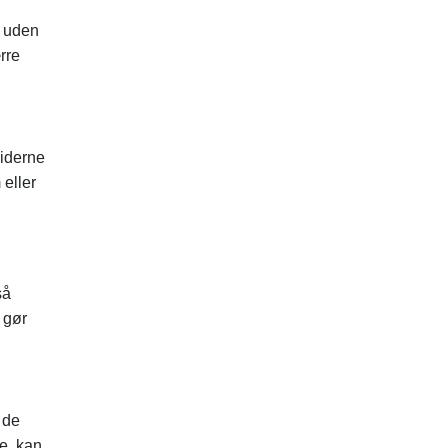
r uden
rre
siderne
 eller
så
 gør
 de
ge, kan