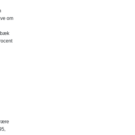
n
gave om
debæk
rocent
 være
95,