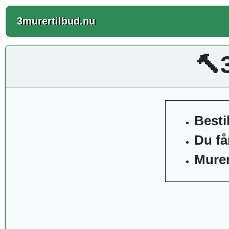
3murertilbud.nu
🔨
Besti
Du få
Murer