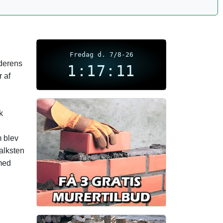
Fredag d. 7/8-26
aderens
1:17:12
r af
k
m blev
kalksten
 med