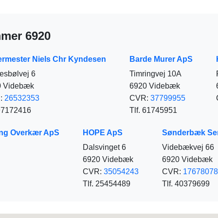
mmer 6920
rmester Niels Chr Kyndesen
Barde Murer ApS
esbølvej 6
Timringvej 10A
0 Videbæk
6920 Videbæk
:
26532353
CVR:
37799955
 97172416
Tlf. 61745951
ing Overkær ApS
HOPE ApS
Sønderbæk Ser
Dalsvinget 6
Videbækvej 66
6920 Videbæk
6920 Videbæk
CVR:
35054243
CVR:
17678078
Tlf. 25454489
Tlf. 40379699