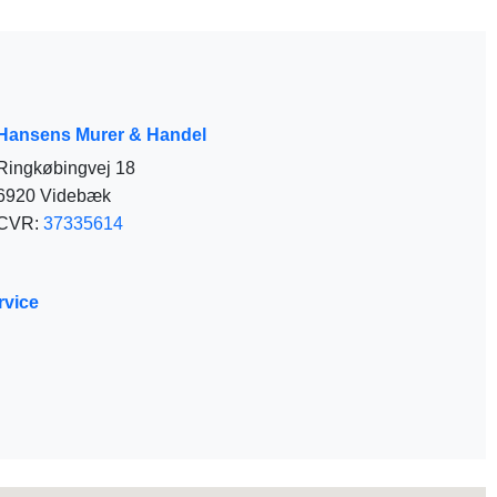
Hansens Murer & Handel
Ringkøbingvej 18
6920 Videbæk
CVR:
37335614
vice