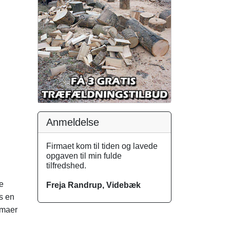
Anmeldelse
Firmaet kom til tiden og lavede
opgaven til min fulde
tilfredshed.
e
Freja Randrup, Videbæk
s en
rmaer