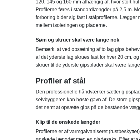
120, 145 og 160 mm afhængig af, hvor stort hulr
Profilerne føres i standardlængder på 2,5 m. 
forboring bider sig fast i stålprofilerne. Lægg
mellem isoleringen og pladerne.
Søm og skruer skal være lange nok
Bemærk, at ved opsætning af to lag gips behøver
af det yderste lag skrues fast for hver 20 cm,
skruer til de yderste gipsplader skal være lange
Profiler af stål
Den professionelle håndværker sætter gipsplade
selvbyggeren kan høste gavn af. De store gipspla
det nemt at opsætte gips på de bestående væg
Klip til de ønskede længder
Profilerne er af varmgalvaniseret (rustbeskyttet)
ønskede længder med en pladesaks. Efter at skinn