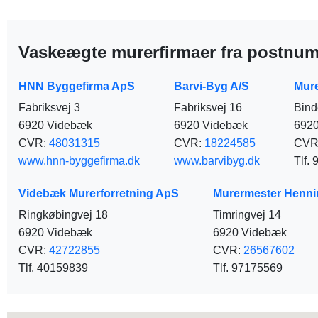
Vaskeægte murerfirmaer fra postnu
HNN Byggefirma ApS
Barvi-Byg A/S
Mure
Fabriksvej 3
Fabriksvej 16
Bind
6920 Videbæk
6920 Videbæk
692
CVR:
48031315
CVR:
18224585
CVR
www.hnn-byggefirma.dk
www.barvibyg.dk
Tlf.
Videbæk Murerforretning ApS
Murermester Henn
Ringkøbingvej 18
Timringvej 14
6920 Videbæk
6920 Videbæk
CVR:
42722855
CVR:
26567602
Tlf. 40159839
Tlf. 97175569