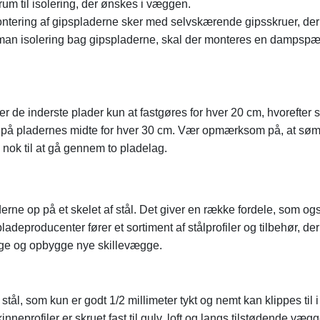
um til isolering, der ønskes i væggen.
Montering af gipspladerne sker med selvskærende gipsskruer, de
er man isolering bag gipspladerne, skal der monteres en dampspæ
 de inderste plader kun at fastgøres for hver 20 cm, hvorefter 
 og på pladernes midte for hver 30 cm. Vær opmærksom på, at søm
 nok til at gå gennem to pladelag.
rne op på et skelet af stål. Det giver en række fordele, som og
deproducenter fører et sortiment af stålprofiler og tilbehør, der
ge og opbygge nye skillevægge.
 stål, som kun er godt 1/2 millimeter tykt og nemt kan klippes til i
eprofiler er skruet fast til gulv, loft og langs tilstødende væg