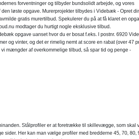
kundernes forventninger og tilbyder bundsolidt arbejde, og vores
 den løste opgave. Murerprojekter tilbydes i Videbæk - Opret di
avmilde gratis murertilbud. Spekulerer du på at få klaret en op
bud.nu modtager du hurtigt nogle eksklusive tilbud.
Videbæk opgave uanset hvor du er bosat f.eks. I postnr. 6920 Vi
r og vinter, og det er rimelig nemt at score en rabat (over 47 p
 vi mængder af overkommelige tilbud, så spar tid og penge -
nanden. Stålprofiler er at foretrække til skillevægge, som skal
e sider. Her kan man vælge profiler med bredderne 45, 70, 80, 