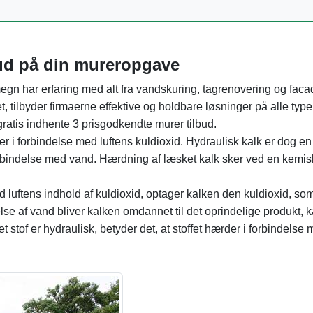
bud på din mureropgave
egn har erfaring med alt fra vandskuring, tagrenovering og fac
et, tilbyder firmaerne effektive og holdbare løsninger på alle type
ratis indhente 3 prisgodkendte murer tilbud.
 i forbindelse med luftens kuldioxid. Hydraulisk kalk er dog en
rbindelse med vand. Hærdning af læsket kalk sker ved en kemis
luftens indhold af kuldioxid, optager kalken den kuldioxid, so
lse af vand bliver kalken omdannet til det oprindelige produkt, 
t stof er hydraulisk, betyder det, at stoffet hærder i forbindelse