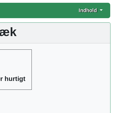
Indhold
bæk
r hurtigt