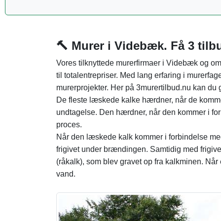
🔨 Murer i Videbæk. Få 3 til
Vores tilknyttede murerfirmaer i Videbæk og om
til totalentrepriser. Med lang erfaring i murerfag
murerprojekter. Her på 3murertilbud.nu kan du g
De fleste læskede kalke hærdner, når de kommer
undtagelse. Den hærdner, når den kommer i fo
proces.
Når den læskede kalk kommer i forbindelse med 
frigivet under brændingen. Samtidig med frigive
(råkalk), som blev gravet op fra kalkminen. Når e
vand.