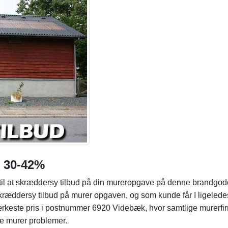
d 30-42%
til at skræddersy tilbud på din mureropgave på denne brandgod
 skræddersy tilbud på murer opgaven, og som kunde får I ligelede
rkeste pris i postnummer 6920 Videbæk, hvor samtlige murerfi
ine murer problemer.