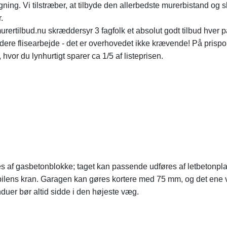
ng. Vi tilstræber, at tilbyde den allerbedste murerbistand og s
.
ertilbud.nu skræddersyr 3 fagfolk et absolut godt tilbud hver p
rdere flisearbejde - det er overhovedet ikke krævende! På prispo
hvor du lynhurtigt sparer ca 1/5 af listeprisen.
s af gasbetonblokke; taget kan passende udføres af letbetonpla
bilens kran. Garagen kan gøres kortere med 75 mm, og det ene 
er bør altid sidde i den højeste væg.