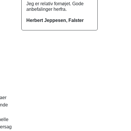
Jeg er relativ fornøjet. Gode
anbefalinger herfra.
Herbert Jeppesen, Falster
maer
ende
nelle
rersag