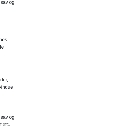
nsav og
rnes
le
der,
vindue
nsav og
 etc.