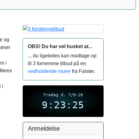
te og
OBS! Du har vel husket at...
løser
... du ligeledes kan modtage op
s i
til 3 fornemme tilbud på en
dføres
vedholdende murer
fra Falster.
 i
Fredag d. 7/8-26
9:23:26
Anmeldelse