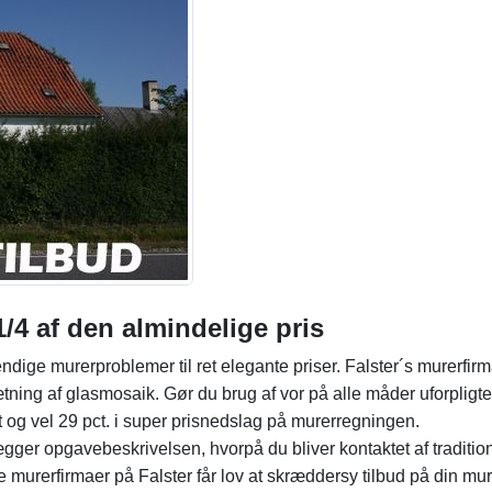
/4 af den almindelige pris
ige murerproblemer til ret elegante priser. Falster´s murerfir
ning af glasmosaik. Gør du brug af vor på alle måder uforpligt
t og vel 29 pct. i super prisnedslag på murerregningen.
gger opgavebeskrivelsen, hvorpå du bliver kontaktet af traditio
ke murerfirmaer på Falster får lov at skræddersy tilbud på din mu