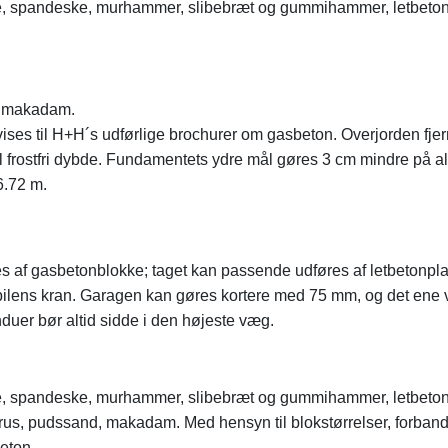
ske, spandeske, murhammer, slibebræt og gummihammer, letbeto
, makadam.
nvises til H+H´s udførlige brochurer om gasbeton. Overjorden fje
il frostfri dybde. Fundamentets ydre mål gøres 3 cm mindre på al
6.72 m.
s af gasbetonblokke; taget kan passende udføres af letbetonpla
bilens kran. Garagen kan gøres kortere med 75 mm, og det ene 
er bør altid sidde i den højeste væg.
ske, spandeske, murhammer, slibebræt og gummihammer, letbeto
grus, pudssand, makadam. Med hensyn til blokstørrelser, forbandt
eton.