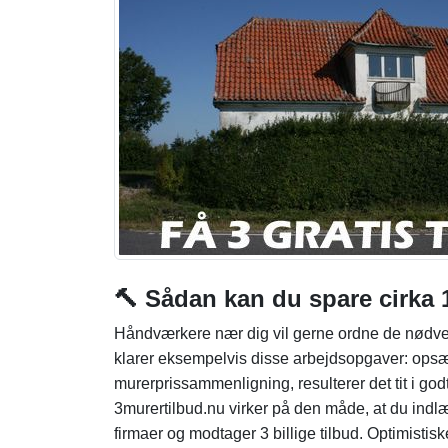
🔨 Sådan kan du spare cirka 1
Håndværkere nær dig vil gerne ordne de nødvend
klarer eksempelvis disse arbejdsopgaver: opsæt
murerprissammenligning, resulterer det tit i god
3murertilbud.nu virker på den måde, at du indlæ
firmaer og modtager 3 billige tilbud. Optimistis