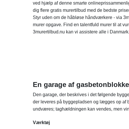
ved hjælp af denne smarte onlineprissammenligni
dig flere gratis murertilbud med de bedste priser
Styr uden om de håbløse håndværkere - via 3mur
murer opgave. Find en talentfuld murer til at vu
3murertilbud.nu kan vi assistere alle i Danmark, 
En garage af gasbetonblokke
Den garage, der beskrives i det følgende bygge
der leveres på byggepladsen og lægges op af 
undværes; taghældningen kan vendes, men vindu
Værktøj