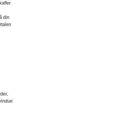
kaffer
å din
rtalen
der,
vindue