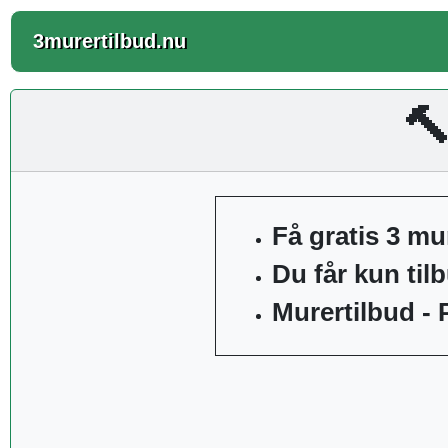
3murertilbud.nu
🔨
Få gratis 3 mu
Du får kun til
Murertilbud - 