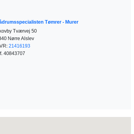
ådrumsspecialisten Tømrer - Murer
kovby Tværvej 50
840 Nørre Alslev
VR:
21416193
lf. 40843707