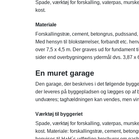
Spade, værktøj for forskalling, vaterpas, mur
kost.
Materiale
Forskallingstræ, cement, betongrus, pudssand
Med hensyn til blokstørrelser, forbandt etc. he
over 7,5 x 4,5 m. Der graves ud for fundament t
sider end overbygningens ydermål dvs. 3,87 x 
En muret garage
Den garage, der beskrives i det følgende bygge
der leveres på byggepladsen og lægges op af 
undværes; taghældningen kan vendes, men vindu
Værktøj til byggeriet
Spade, værktøj for forskalling, vaterpas, mur
kost. Materiale: forskallingstræ, cement, beton
henvises til H+H´s udførlige brochurer om gasb