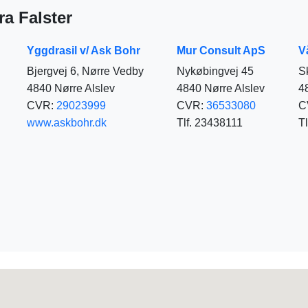
ra Falster
Yggdrasil v/ Ask Bohr
Mur Consult ApS
V
Bjergvej 6, Nørre Vedby
Nykøbingvej 45
S
4840 Nørre Alslev
4840 Nørre Alslev
4
CVR:
29023999
CVR:
36533080
C
www.askbohr.dk
Tlf. 23438111
T