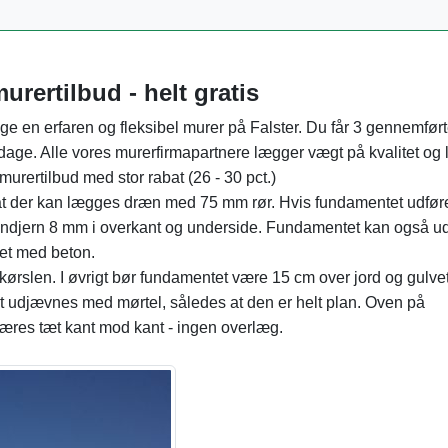
murertilbud - helt gratis
uge en erfaren og fleksibel murer på Falster. Du får 3 gennemfør
dage. Alle vores murerfirmapartnere lægger vægt på kvalitet og 
murertilbud med stor rabat (26 - 30 pct.)
 at der kan lægges dræn med 75 mm rør. Hvis fundamentet udføre
undjern 8 mm i overkant og underside. Fundamentet kan også u
et med beton.
kørslen. I øvrigt bør fundamentet være 15 cm over jord og gulvet
 udjævnes med mørtel, således at den er helt plan. Oven på
æres tæt kant mod kant - ingen overlæg.