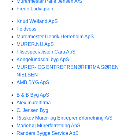
Murermester Palle Jensen A/S
Frede Ludvigsen
Knud Weiland ApS
Feldvoss
Murermester Henrik Herreholm ApS
MURER.NU ApS
Flisespecialisten Cara ApS
Kongelundsdal byg ApS
MURER- OG ENTREPRENØRFIRMA SØREN
NIELSEN
AMB BYG ApS
B & B Byg ApS
Alex murerfirma
C. Jensen Byg
Risskov Murer- og Entreprenørforretning A/S
Mariehøj Murerforretning ApS
Randers Bygge Service ApS