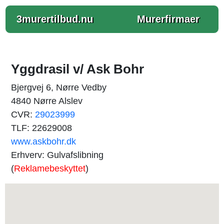
3murertilbud.nu
Murerfirmaer
Yggdrasil v/ Ask Bohr
Bjergvej 6, Nørre Vedby
4840 Nørre Alslev
CVR:
29023999
TLF: 22629008
www.askbohr.dk
Erhverv: Gulvafslibning
(
Reklamebeskyttet
)