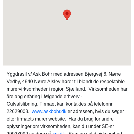
Yggdrasil v/ Ask Bohr med adressen Bjergvej 6, Nørre
Vedby, 4840 Nørre Alslev hører til blandt de respektable
murervirksomheder i region Sjælland. Virksomheden har
årelang erfaring i følgende erhverv -
Gulvafslibning. Firmaet kan kontaktes på telefonnr
22629008.
www.askbohr.dk
er adressen, hvis du søger
efter firmaets murer website. Har du brug for andre
oplysninger om virksomheden, kan du under SE-nr
29023999 se dem på
cvr.dk
. Som en solid virksomhed