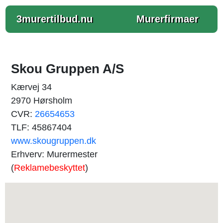
3murertilbud.nu
Murerfirmaer
Skou Gruppen A/S
Kærvej 34
2970 Hørsholm
CVR:
26654653
TLF: 45867404
www.skougruppen.dk
Erhverv: Murermester
(
Reklamebeskyttet
)