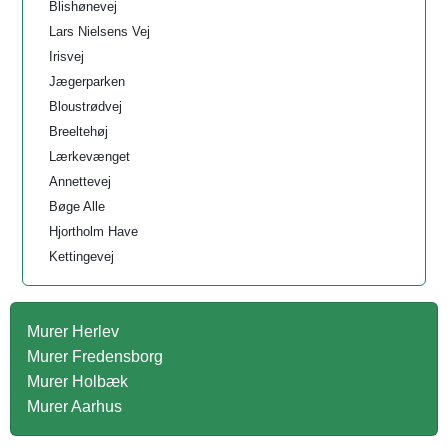
Blishønevej
Lars Nielsens Vej
Irisvej
Jægerparken
Bloustrødvej
Breeltehøj
Lærkevænget
Annettevej
Bøge Alle
Hjortholm Have
Kettingevej
Murer Herlev
Murer Fredensborg
Murer Holbæk
Murer Aarhus