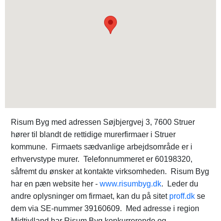
Risum Byg med adressen Søjbjergvej 3, 7600 Struer
hører til blandt de rettidige murerfirmaer i Struer
kommune. Firmaets sædvanlige arbejdsområde er i
erhvervstype murer. Telefonnummeret er 60198320,
såfremt du ønsker at kontakte virksomheden. Risum Byg
har en pæn website her -
www.risumbyg.dk
. Leder du
andre oplysninger om firmaet, kan du på sitet
proff.dk
se
dem via SE-nummer 39160609. Med adresse i region
Midtjylland har Risum Byg konkurrerende og