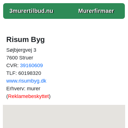
3murertilbud.nu
Murerfirmaer
Risum Byg
Søjbjergvej 3
7600 Struer
CVR:
39160609
TLF: 60198320
www.risumbyg.dk
Erhverv: murer
(
Reklamebeskyttet
)