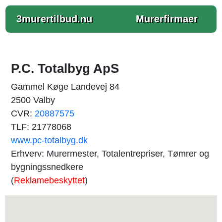
3murertilbud.nu
Murerfirmaer
P.C. Totalbyg ApS
Gammel Køge Landevej 84
2500 Valby
CVR:
20887575
TLF: 21778068
www.pc-totalbyg.dk
Erhverv: Murermester, Totalentrepriser, Tømrer og
bygningssnedkere
(
Reklamebeskyttet
)