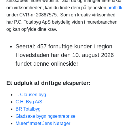
selskabets murer website. Står du og mangler flere fakta
om virksomheden, kan du finde dem på tjenesten
proff.dk
under CVR-nr 20887575. Som en kreativ virksomhed
har P.C. Totalbyg ApS betydelig viden i murerbranchen
og kan opfylde dine krav.
Seertal: 457 fornuftige kunder i region
Hovedstaden har den 10. august 2026
fundet denne onlineside!
Et udpluk af driftige eksperter:
T. Clausen byg
C.H. Byg A/S
BR Totalbyg
Gladsaxe bygningsentreprise
Murerfirmaet Jens Nørager