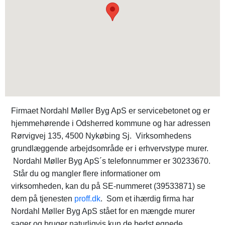
Firmaet Nordahl Møller Byg ApS er servicebetonet og er
hjemmehørende i Odsherred kommune og har adressen
Rørvigvej 135, 4500 Nykøbing Sj. Virksomhedens
grundlæggende arbejdsområde er i erhvervstype murer.
Nordahl Møller Byg ApS´s telefonnummer er 30233670.
Står du og mangler flere informationer om
virksomheden, kan du på SE-nummeret (39533871) se
dem på tjenesten
proff.dk
. Som et ihærdig firma har
Nordahl Møller Byg ApS stået for en mængde murer
sager og bruger naturligvis kun de bedst egnede