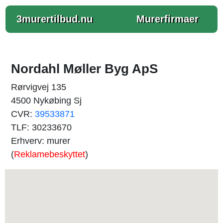
3murertilbud.nu
Murerfirmaer
Nordahl Møller Byg ApS
Rørvigvej 135
4500 Nykøbing Sj
CVR:
39533871
TLF: 30233670
Erhverv: murer
(
Reklamebeskyttet
)