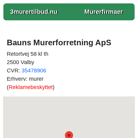
3murertilbud.nu
Murerfirmaer
Bauns Murerforretning ApS
Retortvej 58 kl th
2500 Valby
CVR:
35478906
Erhverv: murer
(
Reklamebeskyttet
)