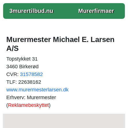
3murertilbud.nu
Murerfirmaer
Murermester Michael E. Larsen
A/S
Topstykket 31
3460 Birkerød
CVR:
31578582
TLF: 22638162
www.murermesterlarsen.dk
Erhverv: Murermester
(
Reklamebeskyttet
)