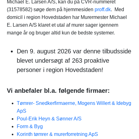
Michael E. Larsen A/S, kan du på CVR-nummeret
(31578582) søge dem på hjemmesiden
proff.dk
. Med
domicil i region Hovedstaden har Murermester Michael
E. Larsen A/S klaret et utal af murer sager igennem
mange år og bruger altid kun de bedste systemer.
Den 9. august 2026 var denne tilbudsside
blevet undersøgt af 263 proaktive
personer i region Hovedstaden!
Vi anbefaler bl.a. følgende firmaer:
Tømrer- Snedkerfirmaerne, Mogens Willert & Idebyg
ApS
Poul-Erik Heyn & Sønner A/S
Form & Byg
Korinth tømrer & murerforretning ApS