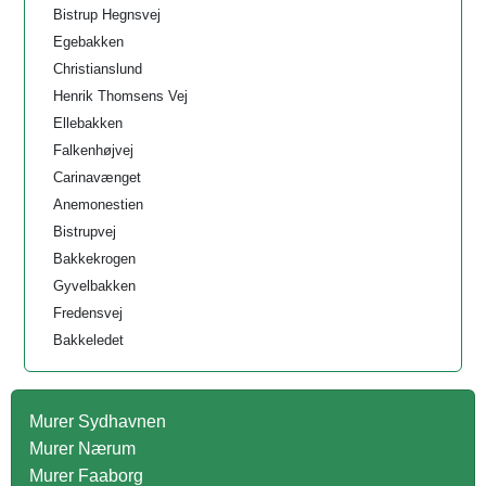
Bistrup Hegnsvej
Egebakken
Christianslund
Henrik Thomsens Vej
Ellebakken
Falkenhøjvej
Carinavænget
Anemonestien
Bistrupvej
Bakkekrogen
Gyvelbakken
Fredensvej
Bakkeledet
Murer Sydhavnen
Murer Nærum
Murer Faaborg