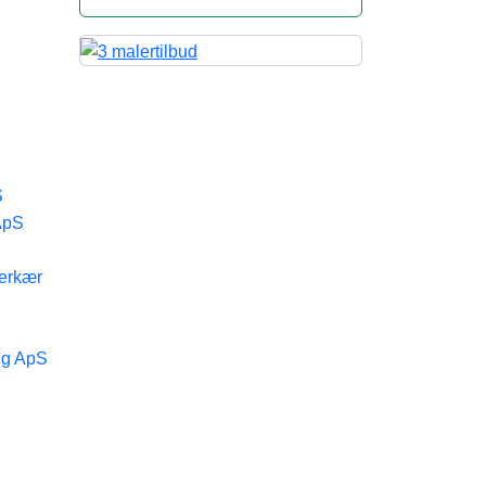
S
ApS
erkær
ng ApS