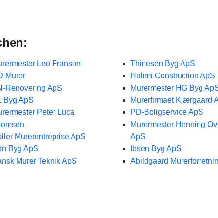
chen:
rermester Leo Franson
Thinesen Byg ApS
D Murer
Halimi Construction ApS
N-Renovering ApS
Murermester HG Byg Ap
L Byg ApS
Murerfirmaet Kjærgaard 
rermester Peter Luca
PD-Boligservice ApS
homsen
Murermester Henning Ov
ller Murerentreprise ApS
ApS
on Byg ApS
Ibsen Byg ApS
nsk Murer Teknik ApS
Abildgaard Murerforretni