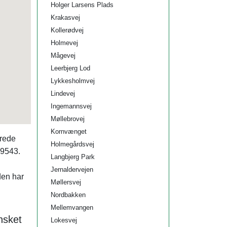
Holger Larsens Plads
Krakasvej
Kollerødvej
Holmevej
Mågevej
Leerbjerg Lod
Lykkesholmvej
Lindevej
Ingemannsvej
Møllebrovej
Kornvænget
erede
Holmegårdsvej
69543.
Langbjerg Park
Jernaldervejen
den har
Møllersvej
Nordbakken
Mellemvangen
nsket
Lokesvej