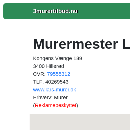
3murertilbud.nu
Murermester 
Kongens Vænge 189
3400 Hillerød
CVR:
79555312
TLF: 40269543
www.lars-murer.dk
Erhverv: Murer
(
Reklamebeskyttet
)