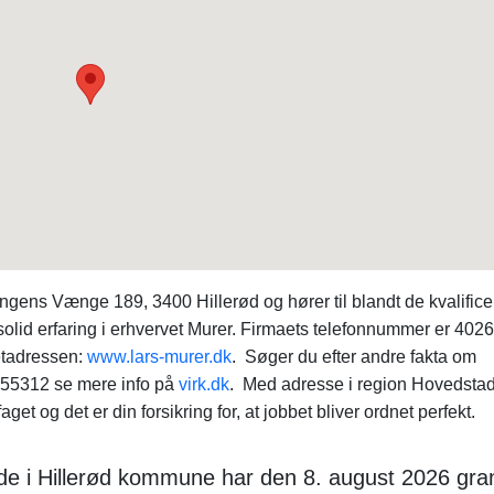
ens Vænge 189, 3400 Hillerød og hører til blandt de kvalific
olid erfaring i erhvervet Murer. Firmaets telefonnummer er 402
netadressen:
www.lars-murer.dk
. Søger du efter andre fakta om
55312 se mere info på
virk.dk
. Med adresse i region Hovedsta
t og det er din forsikring for, at jobbet bliver ordnet perfekt.
e i Hillerød kommune har den 8. august 2026 gra