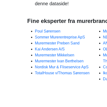
denne dataside!
Fine eksperter fra murerbran
Poul Sørensen
Mu
Sommer Murerentreprise ApS
N
Murermester Preben Sand
A
Kai Andersen A/S
O
Murermester Mikkelsen
Mu
Murermester Ivan Berthelsen
T
Nordisk Mur & Fliseservice ApS
Co
TotalHouse v/Thomas Sørensen
Ik
Da