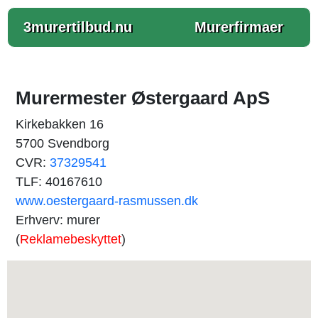
3murertilbud.nu
Murerfirmaer
Murermester Østergaard ApS
Kirkebakken 16
5700 Svendborg
CVR:
37329541
TLF: 40167610
www.oestergaard-rasmussen.dk
Erhverv: murer
(
Reklamebeskyttet
)