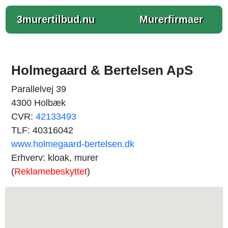
3murertilbud.nu
Murerfirmaer
Holmegaard & Bertelsen ApS
Parallelvej 39
4300 Holbæk
CVR:
42133493
TLF: 40316042
www.holmegaard-bertelsen.dk
Erhverv: kloak, murer
(
Reklamebeskyttet
)