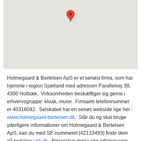
Holmegaard & Bertelsen ApS er et seriøst firma, som har
hjemme i region Sjælland med adressen Parallelvej 39,
4300 Holbæk. Virksomheden beskæftiger sig gerne i
erhvervsgruppe: kloak, murer. Firmaets telefonnummer
er 40316042. Selskabet har en seriøs webside lige her -
www.holmegaard-bertelsen.dk
. Står du og skal bruge
yderligere informationer om Holmegaard & Bertelsen
ApS, kan du med SE-nummeret (42133493) finde dem
på portalen
virk.dk
. firmaet har mega stor erfaring som