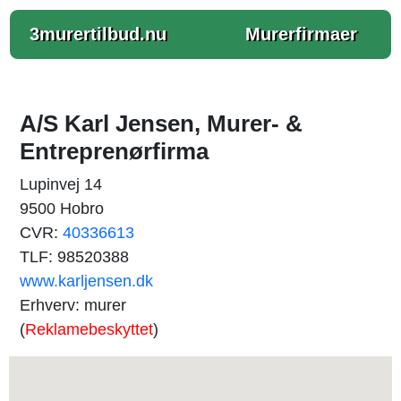
3murertilbud.nu
Murerfirmaer
A/S Karl Jensen, Murer- &
Entreprenørfirma
Lupinvej 14
9500 Hobro
CVR:
40336613
TLF: 98520388
www.karljensen.dk
Erhverv: murer
(
Reklamebeskyttet
)