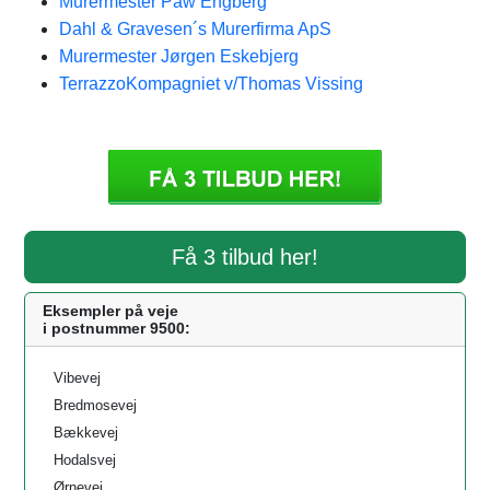
Murermester Paw Engberg
Dahl & Gravesen´s Murerfirma ApS
Murermester Jørgen Eskebjerg
TerrazzoKompagniet v/Thomas Vissing
Få 3 tilbud her!
Eksempler på veje
i postnummer 9500:
Vibevej
Bredmosevej
Bækkevej
Hodalsvej
Ørnevej