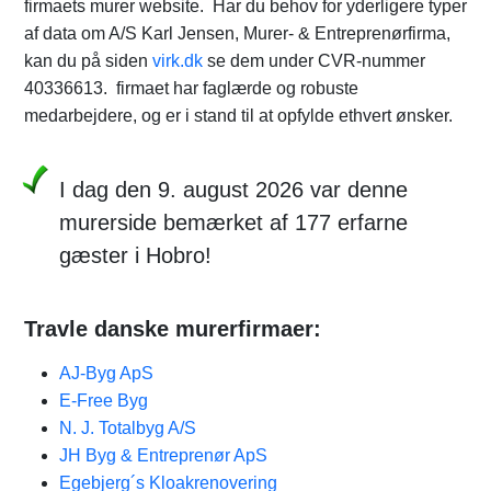
firmaets murer website. Har du behov for yderligere typer
af data om A/S Karl Jensen, Murer- & Entreprenørfirma,
kan du på siden
virk.dk
se dem under CVR-nummer
40336613. firmaet har faglærde og robuste
medarbejdere, og er i stand til at opfylde ethvert ønsker.
I dag den 9. august 2026 var denne
murerside bemærket af 177 erfarne
gæster i Hobro!
Travle danske murerfirmaer:
AJ-Byg ApS
E-Free Byg
N. J. Totalbyg A/S
JH Byg & Entreprenør ApS
Egebjerg´s Kloakrenovering