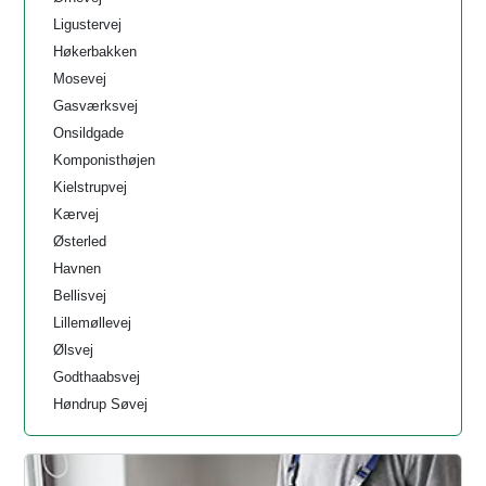
Ligustervej
Høkerbakken
Mosevej
Gasværksvej
Onsildgade
Komponisthøjen
Kielstrupvej
Kærvej
Østerled
Havnen
Bellisvej
Lillemøllevej
Ølsvej
Godthaabsvej
Høndrup Søvej