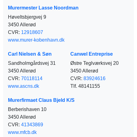
Murermester Lasse Noordman
Høveltsbjergvej 9
3450 Allerød
CVR:
12918607
www.murer-kobenhavn.dk
Carl Nielsen & Søn
Canwel Entreprise
Sandholmgårdsvej 31
Østre Teglværksvej 20
3450 Allerød
3450 Allerød
CVR:
70118114
CVR:
83924616
www.ascns.dk
Tlf. 48141155
Murerfirmaet Claus Bjeld K/S
Berberishaven 10
3450 Allerød
CVR:
41343869
www.mfcb.dk