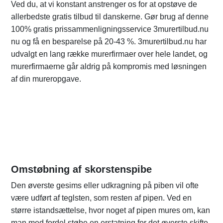
Ved du, at vi konstant anstrenger os for at opstøve de
allerbedste gratis tilbud til danskerne. Gør brug af denne
100% gratis prissammenligningsservice 3murertilbud.nu
nu og få en besparelse på 20-43 %. 3murertilbud.nu har
udvalgt en lang række murerfirmaer over hele landet, og
murerfirmaerne går aldrig på kompromis med løsningen
af din mureropgave.
Omstøbning af skorstenspibe
Den øverste gesims eller udkragning på piben vil ofte
være udført af teglsten, som resten af pipen. Ved en
større istandsættelse, hvor noget af pipen mures om, kan
man med fordel støbe en erstatning for det øverste skifte.