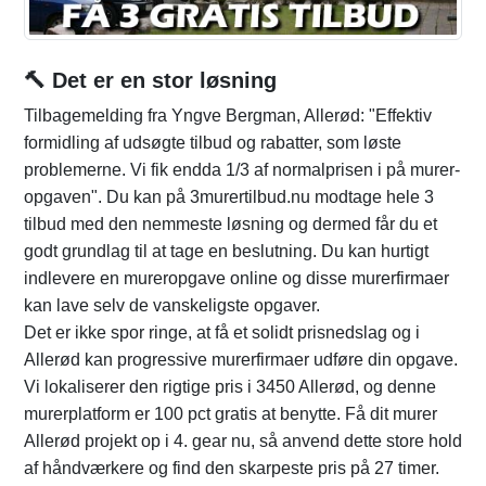
🔨 Det er en stor løsning
Tilbagemelding fra Yngve Bergman, Allerød: "Effektiv
formidling af udsøgte tilbud og rabatter, som løste
problemerne. Vi fik endda 1/3 af normalprisen i på murer-
opgaven". Du kan på 3murertilbud.nu modtage hele 3
tilbud med den nemmeste løsning og dermed får du et
godt grundlag til at tage en beslutning. Du kan hurtigt
indlevere en mureropgave online og disse murerfirmaer
kan lave selv de vanskeligste opgaver.
Det er ikke spor ringe, at få et solidt prisnedslag og i
Allerød kan progressive murerfirmaer udføre din opgave.
Vi lokaliserer den rigtige pris i 3450 Allerød, og denne
murerplatform er 100 pct gratis at benytte. Få dit murer
Allerød projekt op i 4. gear nu, så anvend dette store hold
af håndværkere og find den skarpeste pris på 27 timer.