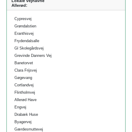
Lokale vejnavne
Allerød:
Cypresvej
Grøndalstien
Eranthisvej
Frydendalsalle
Gl Skolegårdsvej
Grevinde Danners Vej
Banetorvet
Clara Frijsvej
Gøgevang
Cortlandvej
Flintholmvej
Allerød Have
Engvej
Drabæk Huse
Byagervej
Gærdesmuttevej