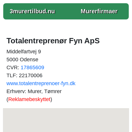
3murertilbud.nu
Murerfirmaer
Totalentreprenør Fyn ApS
Middelfartvej 9
5000 Odense
CVR:
17865609
TLF: 22170006
www.totalentreprenoer-fyn.dk
Erhverv: Murer, Tømrer
(
Reklamebeskyttet
)