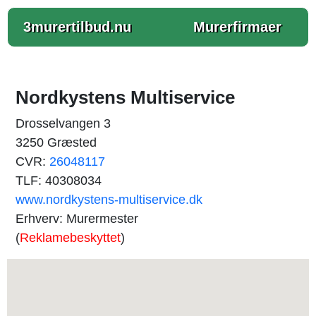
3murertilbud.nu
Murerfirmaer
Nordkystens Multiservice
Drosselvangen 3
3250 Græsted
CVR:
26048117
TLF: 40308034
www.nordkystens-multiservice.dk
Erhverv: Murermester
(
Reklamebeskyttet
)