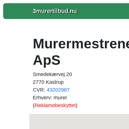
3murertilbud.nu
Murermestrene
ApS
Smedekærvej 20
2770 Kastrup
CVR:
43202987
Erhverv: murer
(
Reklamebeskyttet
)