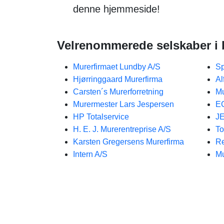
denne hjemmeside!
Velrenommerede selskaber i 
Murerfirmaet Lundby A/S
Sp
Hjørringgaard Murerfirma
Al
Carsten´s Murerforretning
Mu
Murermester Lars Jespersen
EC
HP Totalservice
J
H. E. J. Murerentreprise A/S
To
Karsten Gregersens Murerfirma
Re
Intern A/S
Mu