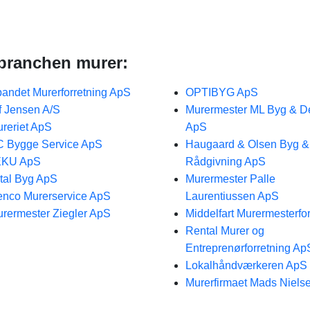
branchen murer:
andet Murerforretning ApS
OPTIBYG ApS
f Jensen A/S
Murermester ML Byg & D
reriet ApS
ApS
 Bygge Service ApS
Haugaard & Olsen Byg &
EKU ApS
Rådgivning ApS
tal Byg ApS
Murermester Palle
nco Murerservice ApS
Laurentiussen ApS
rermester Ziegler ApS
Middelfart Murermesterfo
Rental Murer og
Entreprenørforretning Ap
Lokalhåndværkeren ApS
Murerfirmaet Mads Niels