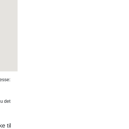
esse:
u det
e til