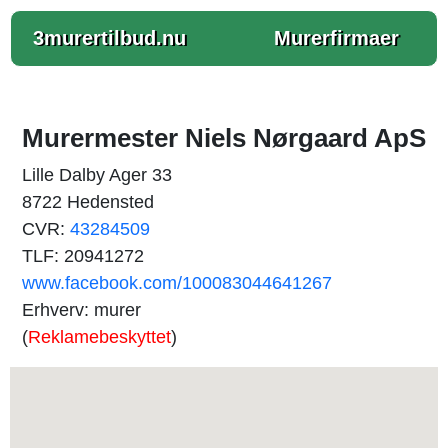
3murertilbud.nu
Murerfirmaer
Murermester Niels Nørgaard ApS
Lille Dalby Ager 33
8722 Hedensted
CVR:
43284509
TLF: 20941272
www.facebook.com/100083044641267
Erhverv: murer
(
Reklamebeskyttet
)