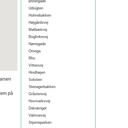
Østergade
Udsigten
Holmebakken
Højgårdsvej
Mølbækvej
Bogfinkevej
Nørregade
Omega
Rho
Vittenvej
Hindhøjen
Larsen
Solstien
Stenagerbakken
 dem på
Gråstenvej
Hovmarksvej
Dalvænget
Valmuevej
Stjerneparken