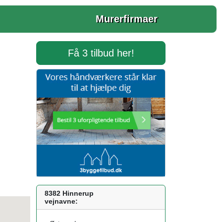
Murerfirmaer
Få 3 tilbud her!
8382 Hinnerup
vejnavne: