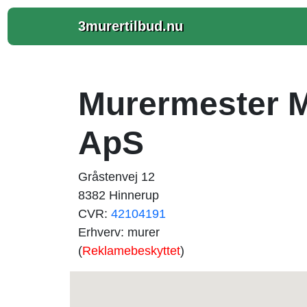
3murertilbud.nu
Murermester M
ApS
Gråstenvej 12
8382 Hinnerup
CVR:
42104191
Erhverv: murer
(
Reklamebeskyttet
)