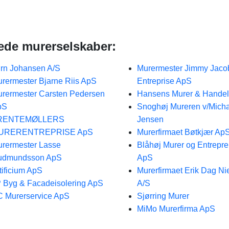
rede murerselskaber:
rn Johansen A/S
Murermester Jimmy Jaco
rermester Bjarne Riis ApS
Entreprise ApS
rermester Carsten Pedersen
Hansens Murer & Handel
pS
Snoghøj Mureren v/Mich
RENTEMØLLERS
Jensen
URERENTREPRISE ApS
Murerfirmaet Bøtkjær Ap
rermester Lasse
Blåhøj Murer og Entrepr
udmundsson ApS
ApS
tificium ApS
Murerfirmaet Erik Dag Ni
 Byg & Facadeisolering ApS
A/S
 Murerservice ApS
Sjørring Murer
MiMo Murerfirma ApS