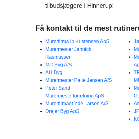
tilbudsjægere i Hinnerup!
Få kontakt til de mest rutine
Murerfirma Ib Kristensen ApS
Jø
Murermester Jannick
Mu
Rasmussen
Mu
MC Byg A/S
A
AH Byg
T
Murermester Palle Jensen A/S
M
Peter Sand
Mu
Murermesterforretning ApS
G
Murerfirmaet Yde Larsen A/S
Ar
Drejer Byg ApS
JP
KC