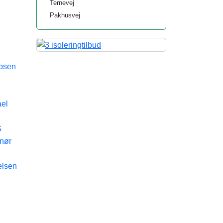
Ternevej
Pakhusvej
bsen
ael
S
enør
elsen