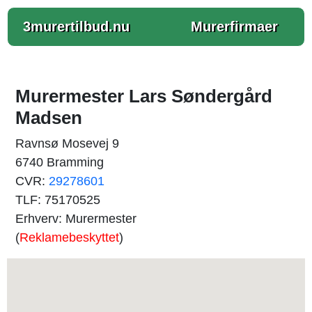
3murertilbud.nu
Murerfirmaer
Murermester Lars Søndergård
Madsen
Ravnsø Mosevej 9
6740 Bramming
CVR:
29278601
TLF: 75170525
Erhverv: Murermester
(
Reklamebeskyttet
)