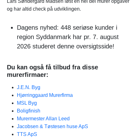
Lars Søndergård Madsen løst en hel del murer opgaver
og har altid check på udviklingen.
Dagens nyhed: 448 seriøse kunder i
region Syddanmark har pr. 7. august
2026 studeret denne oversigtsside!
Du kan også få tilbud fra disse
murerfirmaer:
J.E.N. Byg
Hjørringgaard Murerfirma
MSL Byg
Boligfinish
Murermester Allan Leed
Jacobsen & Tøstesen huse ApS
TTS ApS