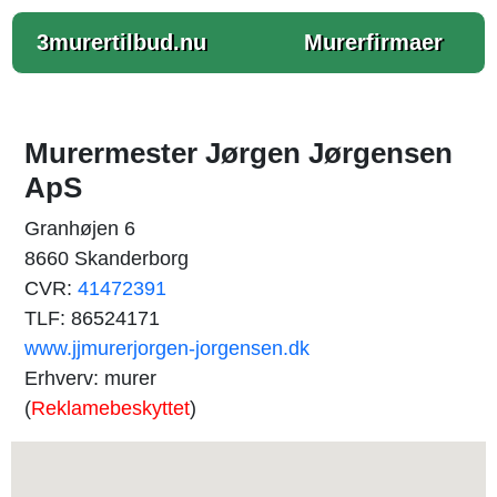
3murertilbud.nu
Murerfirmaer
Murermester Jørgen Jørgensen
ApS
Granhøjen 6
8660 Skanderborg
CVR:
41472391
TLF: 86524171
www.jjmurerjorgen-jorgensen.dk
Erhverv: murer
(
Reklamebeskyttet
)