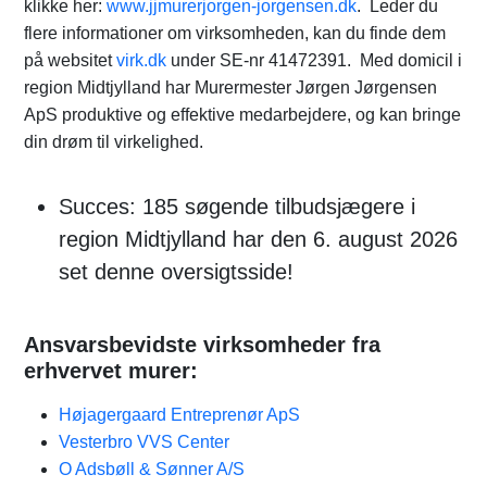
klikke her:
www.jjmurerjorgen-jorgensen.dk
. Leder du
flere informationer om virksomheden, kan du finde dem
på websitet
virk.dk
under SE-nr 41472391. Med domicil i
region Midtjylland har Murermester Jørgen Jørgensen
ApS produktive og effektive medarbejdere, og kan bringe
din drøm til virkelighed.
Succes: 185 søgende tilbudsjægere i
region Midtjylland har den 6. august 2026
set denne oversigtsside!
Ansvarsbevidste virksomheder fra
erhvervet murer:
Højagergaard Entreprenør ApS
Vesterbro VVS Center
O Adsbøll & Sønner A/S