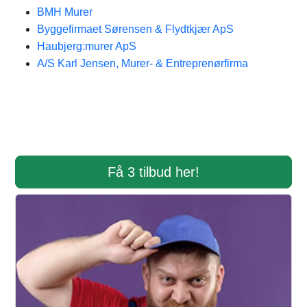
BMH Murer
Byggefirmaet Sørensen & Flydtkjær ApS
Haubjerg:murer ApS
A/S Karl Jensen, Murer- & Entreprenørfirma
Få 3 tilbud her!