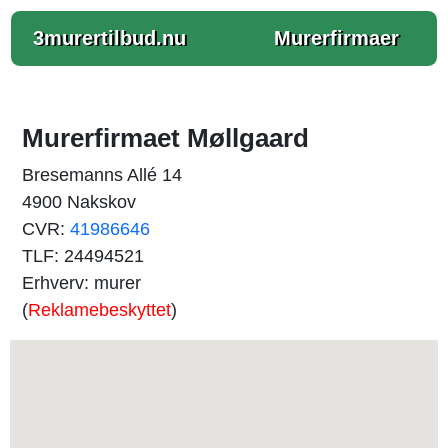
3murertilbud.nu
Murerfirmaer
Murerfirmaet Møllgaard
Bresemanns Allé 14
4900 Nakskov
CVR:
41986646
TLF: 24494521
Erhverv: murer
(
Reklamebeskyttet
)