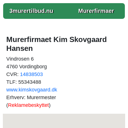
3murertilbud.nu
Murerfirmaer
Murerfirmaet Kim Skovgaard
Hansen
Vindrosen 6
4760 Vordingborg
CVR:
14838503
TLF: 55343488
www.kimskovgaard.dk
Erhverv: Murermester
(
Reklamebeskyttet
)