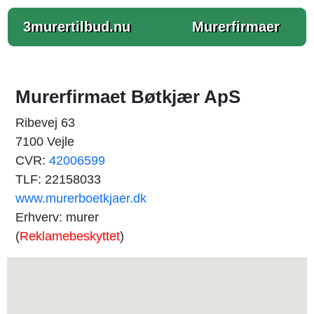
3murertilbud.nu
Murerfirmaer
Murerfirmaet Bøtkjær ApS
Ribevej 63
7100 Vejle
CVR:
42006599
TLF: 22158033
www.murerboetkjaer.dk
Erhverv: murer
(
Reklamebeskyttet
)