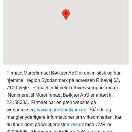
Firmaet Murerfirmaet Bøtkjær ApS er optimistisk og har
hjemme i region Syddanmark på adressen Ribevej 63,
7100 Vejle. Firmaet er tilmeldt erhvervsgruppe: murer.
Nummeret til Murerfirmaet Bøtkjær ApS er anført til:
22158033. Firmaet har en pæn website på
webadressen:
www.murerboetkjaer.dk
. Står du og
mangler yderligere informationer om virksomheden, kan
du finde dem på webtjenesten
virk.dk
med CVR-nr
42006599. Murerfirmaet Bøtkjær ApS har flinke og