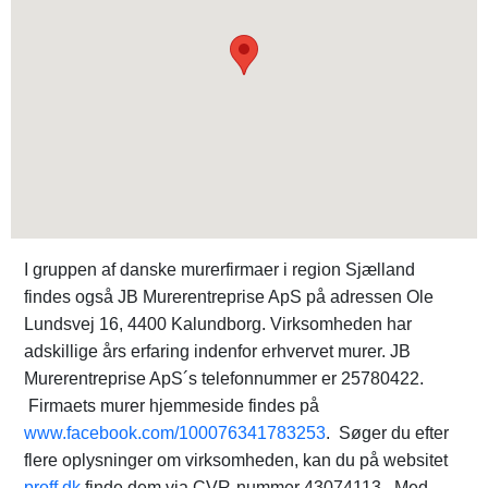
I gruppen af danske murerfirmaer i region Sjælland
findes også JB Murerentreprise ApS på adressen Ole
Lundsvej 16, 4400 Kalundborg. Virksomheden har
adskillige års erfaring indenfor erhvervet murer. JB
Murerentreprise ApS´s telefonnummer er 25780422.
Firmaets murer hjemmeside findes på
www.facebook.com/100076341783253
. Søger du efter
flere oplysninger om virksomheden, kan du på websitet
proff.dk
finde dem via CVR-nummer 43074113. Med