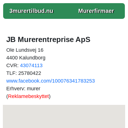
3murertilbud.nu
Murerfirmaer
JB Murerentreprise ApS
Ole Lundsvej 16
4400 Kalundborg
CVR:
43074113
TLF: 25780422
www.facebook.com/100076341783253
Erhverv: murer
(
Reklamebeskyttet
)