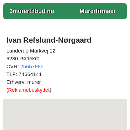
3murertilbud.nu
Murerfirmaer
Ivan Refslund-Nørgaard
Lunderup Markvej 12
6230 Rødekro
CVR:
25657985
TLF: 74664141
Erhverv: murer
(
Reklamebeskyttet
)