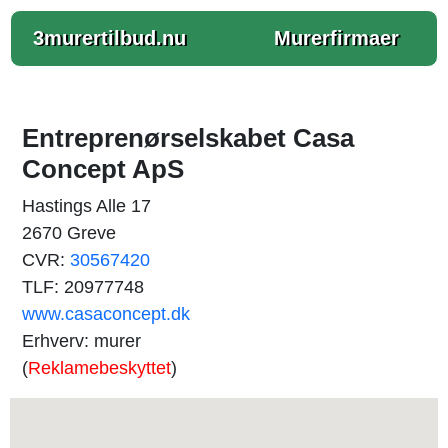
3murertilbud.nu
Murerfirmaer
Entreprenørselskabet Casa
Concept ApS
Hastings Alle 17
2670 Greve
CVR:
30567420
TLF: 20977748
www.casaconcept.dk
Erhverv: murer
(
Reklamebeskyttet
)