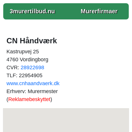
3murertilbud.nu
Murerfirmaer
CN Håndværk
Kastrupvej 25
4760 Vordingborg
CVR:
28922698
TLF: 22954905
www.cnhaandvaerk.dk
Erhverv: Murermester
(
Reklamebeskyttet
)