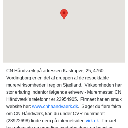
CN Håndværk på adressen Kastrupvej 25, 4760
Vordingborg er en del af gruppen af de respektable
murervirksomheder i region Sjælland. Virksomheden har
stor erfaring indenfor følgende erhverv - Murermester. CN
Håndværk´s telefonnr er 22954905. Firmaet har en smuk
website her:
www.cnhaandvaerk.dk
. Søger du flere fakta
om CN Håndværk, kan du under CVR-nummeret
(28922698) finde dem på internetsiden
virk.dk
. firmaet
har relevante og grundige medarbejdere, og benytter