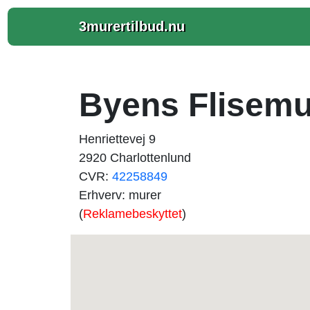
3murertilbud.nu
Byens Flisemur
Henriettevej 9
2920 Charlottenlund
CVR:
42258849
Erhverv: murer
(
Reklamebeskyttet
)