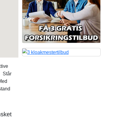
tive
. Står
Med
stand
nsket