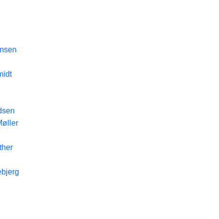
ensen
midt
dsen
Møller
ther
bjerg