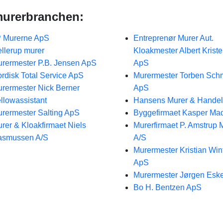
 murerbranchen:
 Murerne ApS
Entreprenør Murer Aut.
llerup murer
Kloakmester Albert Krist
rermester P.B. Jensen ApS
ApS
rdisk Total Service ApS
Murermester Torben Sch
rermester Nick Berner
ApS
llowassistant
Hansens Murer & Handel
rermester Salting ApS
Byggefirmaet Kasper Ma
rer & Kloakfirmaet Niels
Murerfirmaet P. Amstrup 
asmussen A/S
A/S
Murermester Kristian Win
ApS
Murermester Jørgen Eske
Bo H. Bentzen ApS