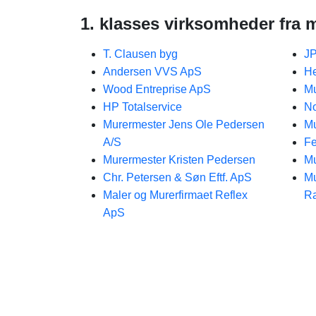
1. klasses virksomheder fra
T. Clausen byg
JP
Andersen VVS ApS
He
Wood Entreprise ApS
Mu
HP Totalservice
No
Murermester Jens Ole Pedersen
Mu
A/S
Fe
Murermester Kristen Pedersen
Mu
Chr. Petersen & Søn Eftf. ApS
Mu
Maler og Murerfirmaet Reflex
R
ApS