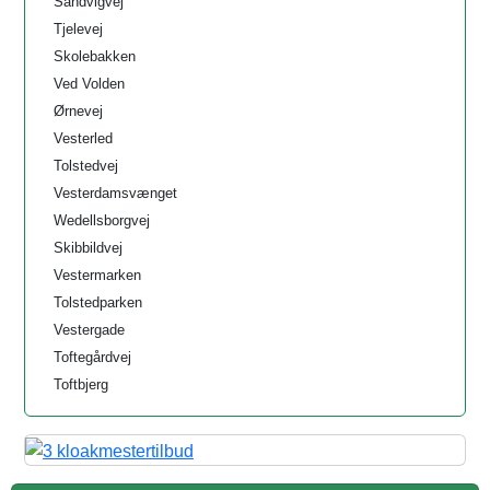
Sandvigvej
Tjelevej
Skolebakken
Ved Volden
Ørnevej
Vesterled
Tolstedvej
Vesterdamsvænget
Wedellsborgvej
Skibbildvej
Vestermarken
Tolstedparken
Vestergade
Toftegårdvej
Toftbjerg