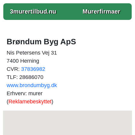
3murertilbud.nu
Murerfirmaer
Brøndum Byg ApS
Nis Petersens Vej 31
7400 Herning
CVR:
37836982
TLF: 28686070
www.brondumbyg.dk
Erhverv: murer
(
Reklamebeskyttet
)