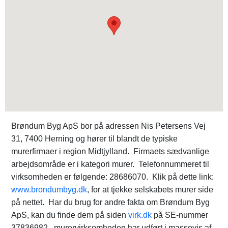
Brøndum Byg ApS bor på adressen Nis Petersens Vej
31, 7400 Herning og hører til blandt de typiske
murerfirmaer i region Midtjylland. Firmaets sædvanlige
arbejdsområde er i kategori murer. Telefonnummeret til
virksomheden er følgende: 28686070. Klik på dette link:
www.brondumbyg.dk
, for at tjekke selskabets murer side
på nettet. Har du brug for andre fakta om Brøndum Byg
ApS, kan du finde dem på siden
virk.dk
på SE-nummer
37836982. murervirksomheden har udført i massevis af