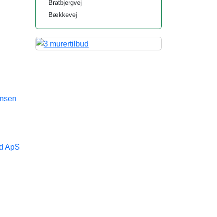
Bratbjergvej
Bækkevej
ensen
rd ApS