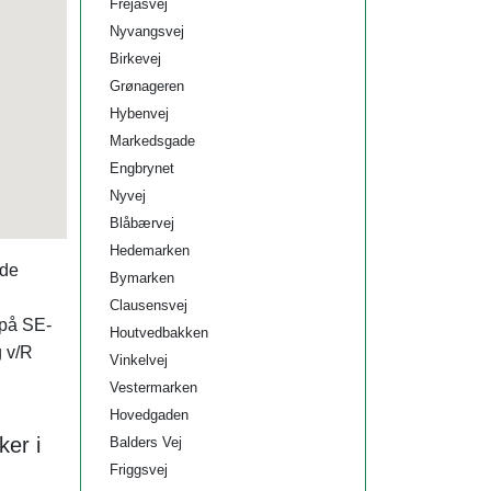
Frejasvej
Nyvangsvej
Birkevej
Grønageren
Hybenvej
Markedsgade
Engbrynet
Nyvej
Blåbærvej
Hedemarken
ede
Bymarken
Clausensvej
 på SE-
Houtvedbakken
g v/R
Vinkelvej
Vestermarken
Hovedgaden
ker i
Balders Vej
Friggsvej