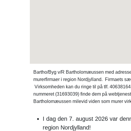
Bartho/Byg v/R Bartholomæussen med adressen 
murerfirmaer i region Nordjylland. Firmaets sæ
Virksomheden kan du ringe til på tlf. 4063816
nummeret (31693039) finde dem på webtjenes
Bartholomæussen milevid viden som murer virkso
I dag den 7. august 2026 var denn
region Nordjylland!