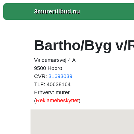
3murertilbud.nu
Bartho/Byg v
Valdemarsvej 4 A
9500 Hobro
CVR:
31693039
TLF: 40638164
Erhverv: murer
(
Reklamebeskyttet
)