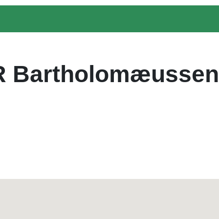
/R Bartholomæussen