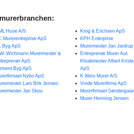
 murerbranchen:
ML Huse A/S
Krog & Erichsen ApS
 Murerentreprise ApS
KPH Enterprise
L Byg ApS
Murermester Jan Jardrup
W. Wichmann Murermester &
Entreprenør Murer Aut.
treprenør ApS
Kloakmester Albert Krist
oment Byg ApS
ApS
rerfirmaet Nybo ApS
K Weis Murer A/S
rermester Lars Birk Jensen
Vinde Murerfirma ApS
rermester Jan Skou
Murerfirmaet Søndergaa
Murer Henning Jensen