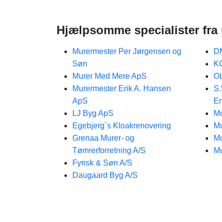
Hjælpsomme specialister fra
Murermester Per Jørgensen og
D
Søn
KC
Murer Med Mere ApS
O
Murermester Erik A. Hansen
S.
ApS
En
LJ Byg ApS
M
Egebjerg´s Kloakrenovering
Mu
Grenaa Murer- og
Mu
Tømrerforretning A/S
Mu
Fynsk & Søn A/S
Daugaard Byg A/S