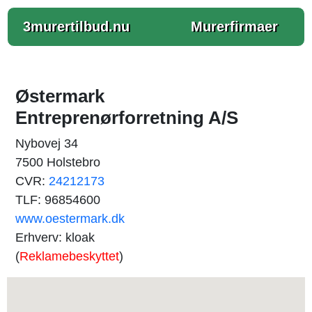
3murertilbud.nu
Murerfirmaer
Østermark
Entreprenørforretning A/S
Nybovej 34
7500 Holstebro
CVR:
24212173
TLF: 96854600
www.oestermark.dk
Erhverv: kloak
(
Reklamebeskyttet
)